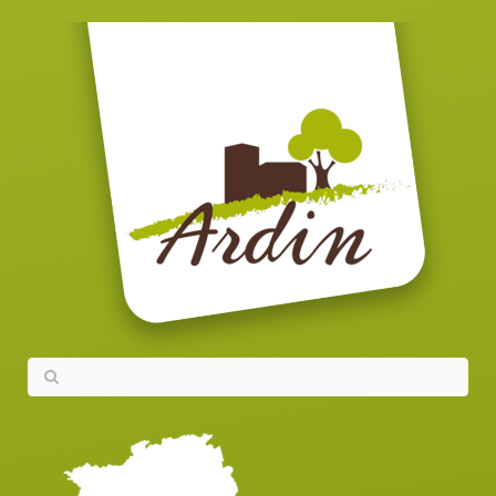
Je déduis aussi les
frais de mes obsèques
.
J'obtiens alors la valeur prévisible de
l'actif net successoral
.