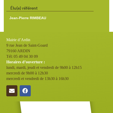
Élu(e) référent
Jean-Pierre RIMBEAU
Mairie d’Ardin
9 rue Jean de Saint-Goard
79160 ARDIN
Tél: 05 49 04 30 09
Horaires d’ouverture :
lundi, mardi, jeudi et vendredi de 9h00 à 12h15
mercredi de 9h00 à 12h30
mercredi et vendredi de 13h30 à 16h30