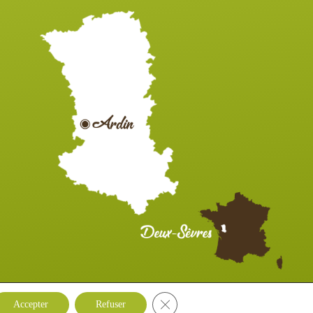
Fermer la bannière des cookies GDP
ALLET
Accepter
Refuser