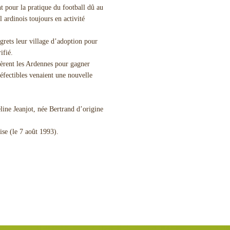
nt pour la pratique du football dû au
l ardinois toujours en activité
grets leur village d’adoption pour
ifié.
tèrent les Ardennes pour gagner
défectibles venaient une nouvelle
line Jeanjot, née Bertrand d’origine
ise (le 7 août 1993).