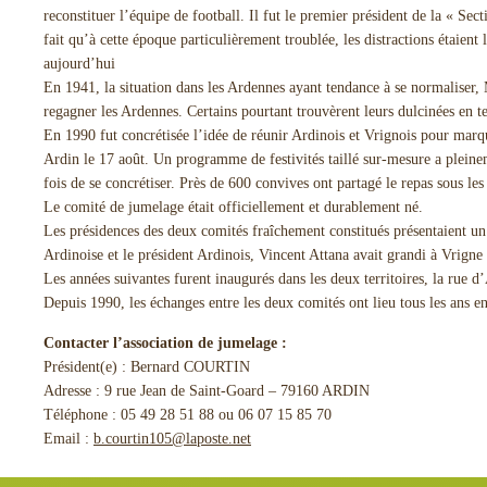
reconstituer l’équipe de football. Il fut le premier président de la « Se
fait qu’à cette époque particulièrement troublée, les distractions étaient 
aujourd’hui
En 1941, la situation dans les Ardennes ayant tendance à se normaliser, 
regagner les Ardennes. Certains pourtant trouvèrent leurs dulcinées en t
En 1990 fut concrétisée l’idée de réunir Ardinois et Vrignois pour marqu
Ardin le 17 août. Un programme de festivités taillé sur-mesure a pleineme
fois de se concrétiser. Près de 600 convives ont partagé le repas sous les 
Le comité de jumelage était officiellement et durablement né.
Les présidences des deux comités fraîchement constitués présentaient un 
Ardinoise et le président Ardinois, Vincent Attana avait grandi à Vrigne 
Les années suivantes furent inaugurés dans les deux territoires, la rue 
Depuis 1990, les échanges entre les deux comités ont lieu tous les ans en 
Contacter l’association de jumelage :
Président(e) : Bernard COURTIN
Adresse : 9 rue Jean de Saint-Goard – 79160 ARDIN
Téléphone : 05 49 28 51 88 ou 06 07 15 85 70
Email :
b.courtin105@laposte.net