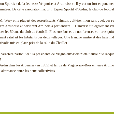
ction Sportive de la Jeunesse Vrignoise et Ardinoise ». Il y eut un fort engoueme
limitées. De cette association naquit l’Espoir Sportif d’Ardin, le club de footbal
M. Wery et la plupart des ressortissants Vrignois quittèrent non sans quelques re
erre Ardinoise et devinrent Ardinois à part entière… L’inverse fut également vér
er les 50 ans du club de football. Plusieurs bus et de nombreuses voitures quit
nt satisfait les habitants des deux villages. Une franche amitié et des liens in
tivolis mis en place près de la salle du Chaillot.
caractère particulier : la présidente de Vrigne-aux-Bois n’était autre que Jacque
!
d’Ardin dans les Ardennes (en 1995) et la rue de Vrigne-aux-Bois en terre Ardino
alternance entre les deux collectivités.