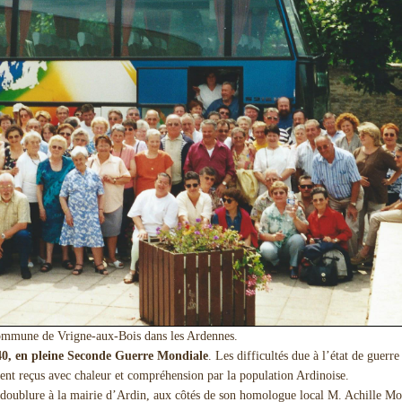
commune de Vrigne-aux-Bois dans les Ardennes.
0, en pleine Seconde Guerre Mondiale
. Les difficultés due à l’état de guerr
rent reçus avec chaleur et compréhension par la population Ardinoise.
n doublure à la mairie d’Ardin, aux côtés de son homologue local M. Achille Mo