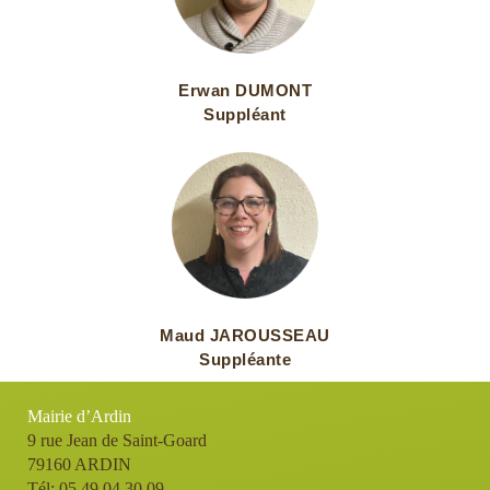
Erwan DUMONT
Suppléant
Maud JAROUSSEAU
Suppléante
Mairie d’Ardin
9 rue Jean de Saint-Goard
79160 ARDIN
Tél: 05 49 04 30 09