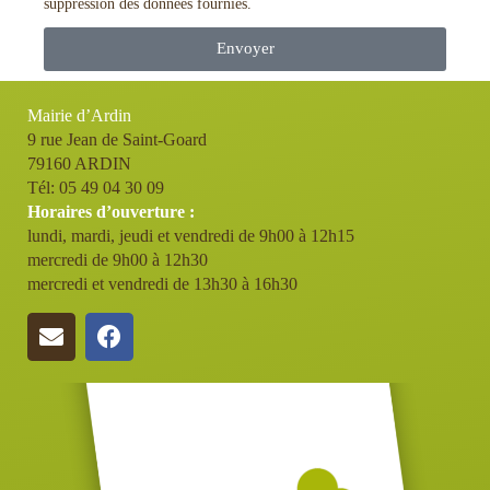
suppression des données fournies.
Envoyer
Mairie d’Ardin
9 rue Jean de Saint-Goard
79160 ARDIN
Tél: 05 49 04 30 09
Horaires d’ouverture :
lundi, mardi, jeudi et vendredi de 9h00 à 12h15
mercredi de 9h00 à 12h30
mercredi et vendredi de 13h30 à 16h30