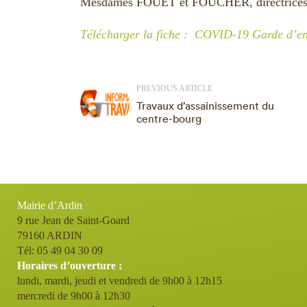
Mesdames FOUET et FOUCHER, directrices 
Télécharger la fiche : COVID-19 Garde d’en
PREVIOUS ARTICLE
Travaux d’assainissement du
centre-bourg
Mairie d’Ardin
9 rue Jean de Saint-Goard
79160 ARDIN
Tél: 05 49 04 30 09
Horaires d’ouverture :
lundi, mardi, jeudi et vendredi de 9h00 à 12h15
mercredi de 9h00 à 12h30