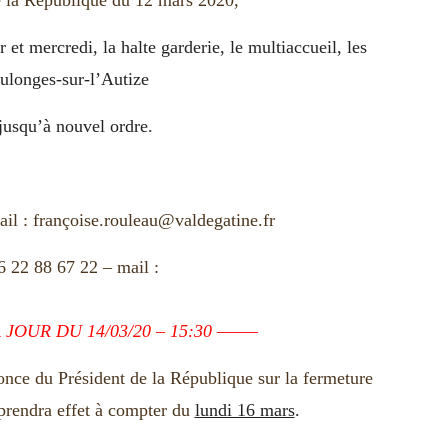
e la République du 12 mars 2020,
r et mercredi, la halte garderie, le multiaccueil, les
oulonges-sur-l’Autize
jusqu’à nouvel ordre.
il :
françoise.rouleau@valdegatine.fr
 22 88 67 22 – mail :
 JOUR DU 14/03/20 – 15:30 ——–
once du Président de la République sur la fermeture
 prendra effet à compter du
lundi 16 mars
.